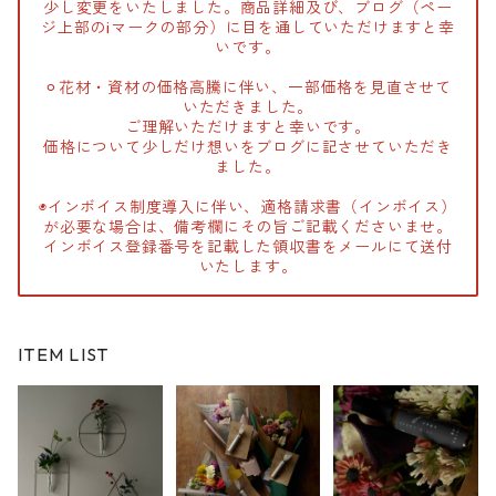
少し変更をいたしました。商品詳細及び、ブログ（ペー
ジ上部のiマークの部分）に目を通していただけますと幸
いです。
⚪︎花材・資材の価格高騰に伴い、一部価格を見直させて
いただきました。
ご理解いただけますと幸いです。
価格について少しだけ想いをブログに記させていただき
ました。
◉インボイス制度導入に伴い、適格請求書（インボイス）
が必要な場合は、備考欄にその旨ご記載くださいませ。
インボイス登録番号を記載した領収書をメールにて送付
いたします。
ITEM LIST