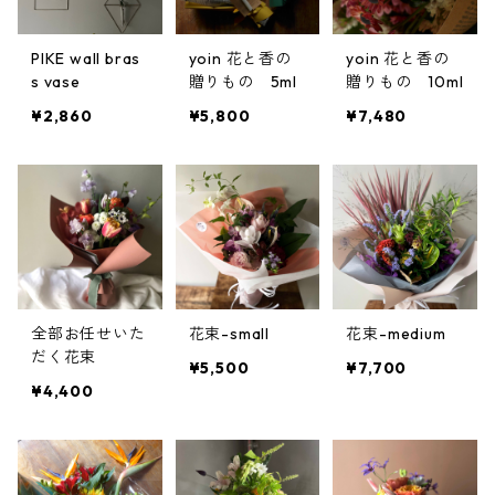
PIKE wall bras
yoin 花と香の
yoin 花と香の
s vase
贈りもの 5ml
贈りもの 10ml
¥2,860
¥5,800
¥7,480
全部お任せいた
花束-small
花束-medium
だく花束
¥5,500
¥7,700
¥4,400