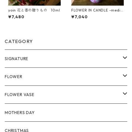
yoin 花と香の贈りもの 10ml
FLOWER IN CANDLE -mediu
m
¥7,480
¥7,040
CATEGORY
SIGNATURE
Flower in Candle
FLOWER
Flower Arrangement
SEASONAL
FLOWER VASE
Flower Bouquet
GLASS
MOTHERS DAY
for yourself
CERAMIC
CHRISTMAS